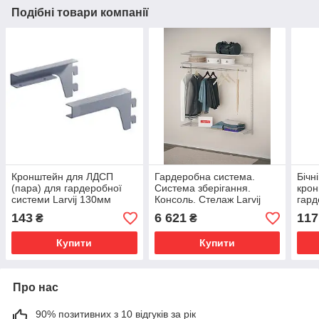
Подібні товари компанії
Кронштейн для ЛДСП
Гардеробна система.
Бічн
(пара) для гардеробної
Система зберігання.
крон
системи Larvij 130мм
Консоль. Стелаж Larvij
гард
L9095GA
ширина 1250 мм біла
сист
143
6 621
117
₴
₴
LWSE5
L61
Купити
Купити
Про нас
90% позитивних з 10 відгуків за рік