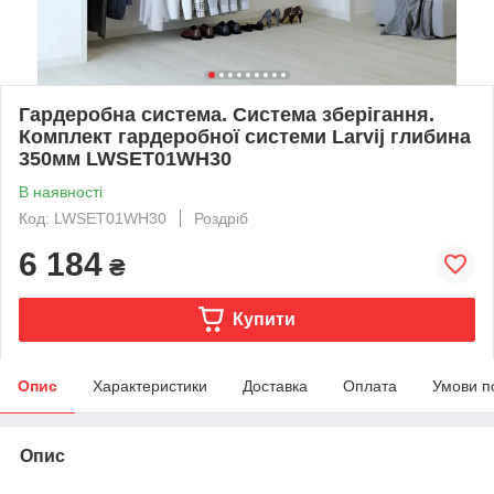
Гардеробна система. Система зберігання.
Комплект гардеробної системи Larvij глибина
350мм LWSET01WH30
В наявності
Код: LWSET01WH30
Роздріб
6 184
₴
Купити
Опис
Характеристики
Доставка
Оплата
Умови п
Опис