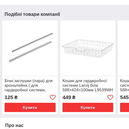
Подібні товари компанії
Бічні заглушки (пара) для
Кошик для гардеробної
Коши
кронштейна ( для
системи Larvij біла
сист
гардеробної системи,
588×424×100мм L9539WH
588
системи зберігання Larvij)
125
449
545
₴
₴
L6176GA
Купити
Купити
Про нас