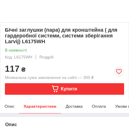
Бічні заглушки (пара) для кронштейна ( для
гардеробної системи, системи зберігання
Larvij) L6175WH
В наявності
Код: L6175WH
Роздріб
117
₴
Мінімальна сума замовлення на сайті — 300 ₴
Купити
Опис
Характеристики
Доставка
Оплата
Умови 
Опис