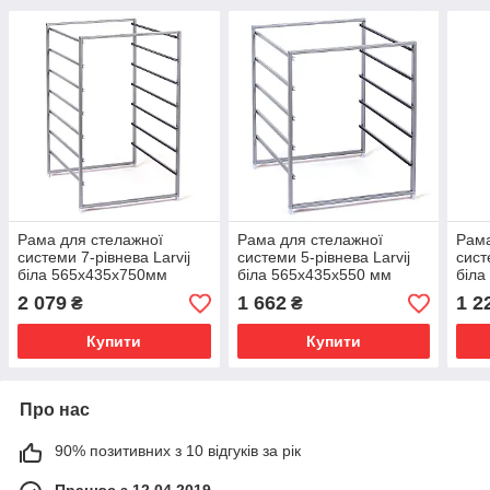
Рама для стелажної
Рама для стелажної
Рама
системи 7-рівнева Larvij
системи 5-рівнева Larvij
сист
біла 565х435х750мм
біла 565x435x550 мм
біла
LWS7FWH (N)
LWS5FWH (N)
LWS
2 079
1 662
1 2
₴
₴
Купити
Купити
Про нас
90% позитивних з 10 відгуків за рік