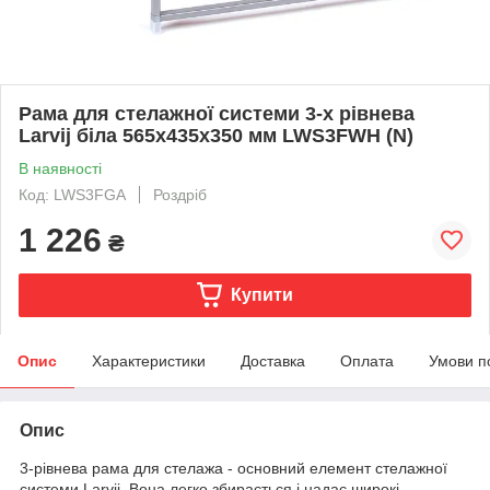
Рама для стелажної системи 3-х рівнева
Larvij біла 565x435x350 мм LWS3FWH (N)
В наявності
Код: LWS3FGA
Роздріб
1 226
₴
Купити
Опис
Характеристики
Доставка
Оплата
Умови п
Опис
3-рівнева рама для стелажа - основний елемент стелажної
системи Larvij. Вона легко збирається і надає широкі