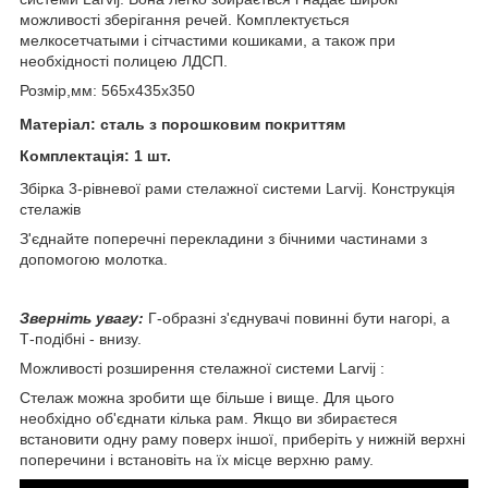
можливості зберігання речей. Комплектується
мелкосетчатыми і сітчастими кошиками, а також при
необхідності полицею ЛДСП.
Розмір,мм: 565x435x350
Матеріал: сталь з порошковим покриттям
Комплектація: 1 шт.
Збірка 3-рівневої рами стелажної системи Larvij. Конструкція
стелажів
З'єднайте поперечні перекладини з бічними частинами з
допомогою молотка.
Зверніть увагу:
Г-образні з'єднувачі повинні бути нагорі, а
Т-подібні - внизу.
Можливості розширення стелажної системи Larvij :
Стелаж можна зробити ще більше і вище. Для цього
необхідно об'єднати кілька рам. Якщо ви збираєтеся
встановити одну раму поверх іншої, приберіть у нижній верхні
поперечини і встановіть на їх місце верхню раму.