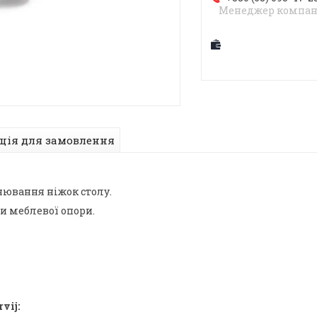
Менеджер компан
ція для замовлення
ювання ніжок столу.
и меблевої опори.
rvij: