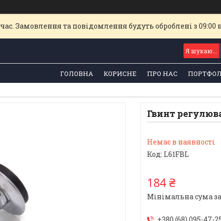
час. Замовлення та повідомлення будуть оброблені з 09:00 
ГОЛОВНА
КОРИСНЕ
ПРО НАС
ПОРТФОЛ
Гвинт регулюв
Немає в наявності
Код:
L61FBL
184 ₴
Мінімальна сума за
+380 (68) 095-47-2