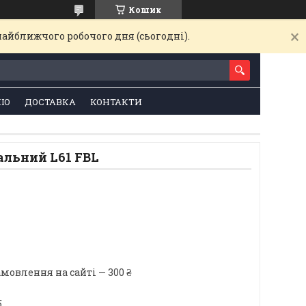
Кошик
найближчого робочого дня (сьогодні).
ІО
ДОСТАВКА
КОНТАКТИ
альний L61 FBL
мовлення на сайті — 300 ₴
5