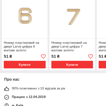
Номер пластиковий на
Номер пластиковий на
Номе
двері Larvij цифра 6
двері Larvij цифра 7
двер
матове золото
матове золото
мато
(LNP4MG#6)
(LNP4MG#7)
(LN
51
51
51
₴
₴
Купити
Купити
Про нас
90% позитивних з 10 відгуків за рік
Працює з 12.04.2019
м. Київ