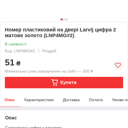
Номер пластиковий на двері Larvij цифра 2
матове золото (LNP4MG#2)
В наявності
Код: LNP4MG#2
Роздріб
51
₴
Мінімальна сума замовлення на сайті — 300 ₴
Купити
Опис
Характеристики
Доставка
Оплата
Умови п
Опис
Самоклеючі цифри з пластику.