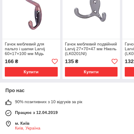
Гачок меблевий для
Гачок меблевий подвійний
Гачо
пальто і шапки Larvij
Larvij 27×70×47 мм Нікель
Larv
60×17×100 мм Мідь
(LK0201NI)
(LK0
(LK0402CU)
166
135
132
₴
₴
Купити
Купити
Про нас
90% позитивних з 10 відгуків за рік
Працює з 12.04.2019
м. Київ
Київ, Україна