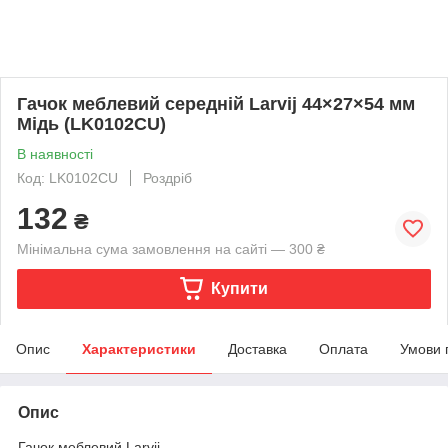
Гачок меблевий середній Larvij 44×27×54 мм
Мідь (LK0102CU)
В наявності
Код: LK0102CU
Роздріб
132
₴
Мінімальна сума замовлення на сайті — 300 ₴
Купити
Опис
Характеристики
Доставка
Оплата
Умови 
Опис
Гачок меблевий Larvij