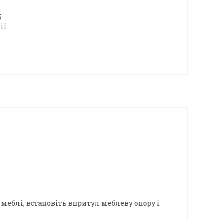
5
ії
еблі, встановіть впритул меблеву опору і