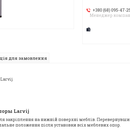
+380 (68) 095-47-2
Менеджер компан
ція для замовлення
arvij.
оры Larvij
я закріплення на нижній поверхні меблів. Перевернувши м
рмальне положення після установки всіх меблевих опор.