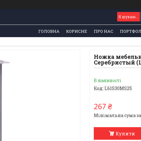
ГОЛОВНА
КОРИСНЕ
ПРО НАС
ПОРТФОЛ
Ножка мебельн
Серебристый (
В наявності
Код:
L61S30MS25
267 ₴
Мінімальна сума за
Купити