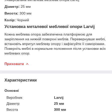
Діаметр:
25 мм
Висота:
300 мм
Колір:
Чорний
Установка металевої меблевої опори Larvij
Кожна меблева опора забезпечена платформою для
закріплення на нижній поверхні меблів. Перевернувши меблі,
встановіть впритул меблеву опору і зафіксуйте її саморізами.
Поверніть меблі в нормальне положення після установки всіх
меблевих опор.
Приховати
Характеристики
Основні
Виробник
Larvij
Діаметр
25 мм
Висота
300 мм