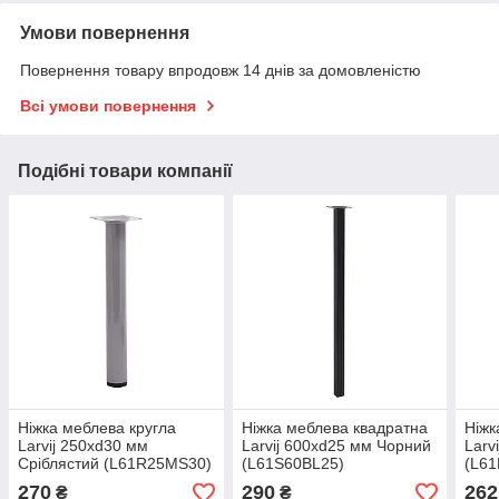
Умови повернення
Повернення товару впродовж 14 днів за домовленістю
Всі умови повернення
Подібні товари компанії
Ніжка меблева кругла
Ніжка меблева квадратна
Ніжк
Larvij 250xd30 мм
Larvij 600xd25 мм Чорний
Larv
Сріблястий (L61R25MS30)
(L61S60BL25)
(L6
270
290
262
₴
₴