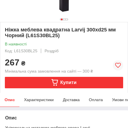
Ніжка меблева квадратна Larvij 300xd25 мм
Чорний (L61S30BL25)
В наявності
Код: L61S30BL25
Роздріб
267
₴
Мінімальна сума замовлення на сайті — 300 ₴
Купити
Опис
Характеристики
Доставка
Оплата
Умови п
Опис
Універсальна металева меблева опора Larvij.