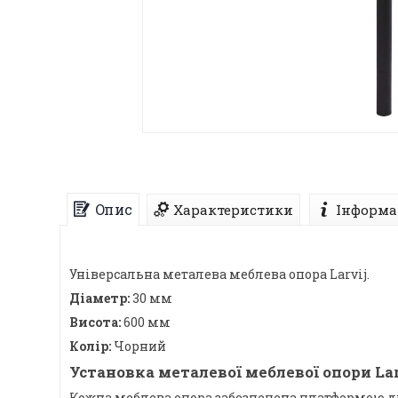
Опис
Характеристики
Інформа
Універсальна металева меблева опора Larvij.
Діаметр:
30 мм
Висота:
600 мм
Колір:
Чорний
Установка металевої меблевої опори Lar
Кожна меблева опора забезпечена платформою дл