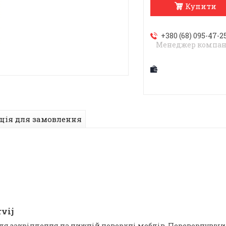
Купити
+380 (68) 095-47-2
Менеджер компан
ція для замовлення
vij
я закріплення на нижній поверхні меблів. Перевернувши м