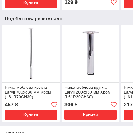
129
₴
Купити
Подібні товари компанії
Ніжка меблева кругла
Ніжка меблева кругла
Ніжк
Larvij 700xd30 мм Хром
Larvij 200xd30 мм Хром
Larv
(L61R70CH30)
(L61R20CH30)
(L6
457
306
217
₴
₴
Купити
Купити