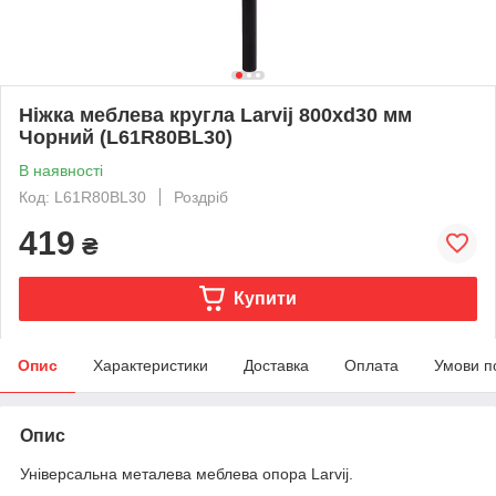
Ніжка меблева кругла Larvij 800xd30 мм
Чорний (L61R80BL30)
В наявності
Код: L61R80BL30
Роздріб
419
₴
Купити
Опис
Характеристики
Доставка
Оплата
Умови п
Опис
Універсальна металева меблева опора Larvij.