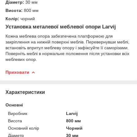
Діаметр:
30 мм
Висота:
800 мм
Колір:
чорний
Установка металевої меблевої опори Larvij
Кожна меблева опора забезпечена платформою для
закріплення на нижній поверхні меблів. Перевернувши меблі,
встановіть впритул меблеву опору і зафіксуйте її саморізами.
Поверніть меблі в нормальне положення після установки всіх
меблевих опор.
Приховати
Характеристики
Основні
Виробник
Larvij
Висота
800 мм
Основний колір
Чорний
Діаметр
30 мм