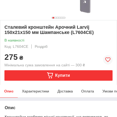
Сталевий кронштейн Арочний Larvij
150x21x150 мм Шампанське (L7604CE)
В наявності
Код: L7604CE
Роздріб
275
₴
Мінімальна сума замовлення на сайті — 300 ₴
Купити
Опис
Характеристики
Доставка
Оплата
Умови п
Опис
Кронштейни особливо міцної конструкції, що витримують до