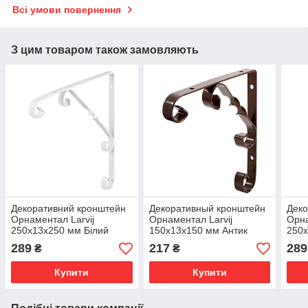
Всі умови повернення
З цим товаром також замовляють
Декоративний кронштейн
Декоративный кронштейн
Деко
Орнаментал Larvij
Орнаментал Larvij
Орна
250х13х250 мм Білий
150х13х150 мм Антик
250
(L7410WH)
бронза (L7406AB)
(L74
289
217
289
₴
₴
Купити
Купити