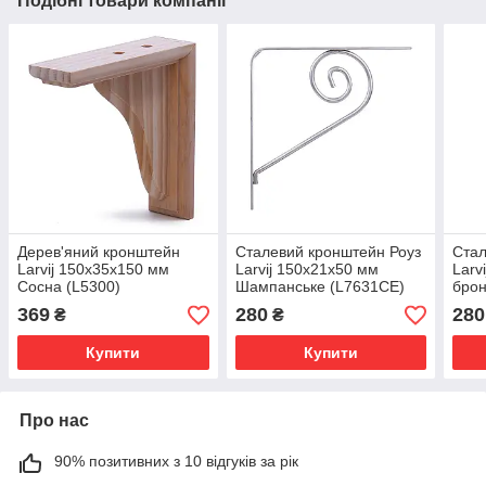
Подібні товари компанії
Дерев'яний кронштейн
Сталевий кронштейн Роуз
Стал
Larvij 150x35x150 мм
Larvij 150x21x50 мм
Larv
Сосна (L5300)
Шампанське (L7631CE)
брон
369
280
280
₴
₴
Купити
Купити
Про нас
90% позитивних з 10 відгуків за рік