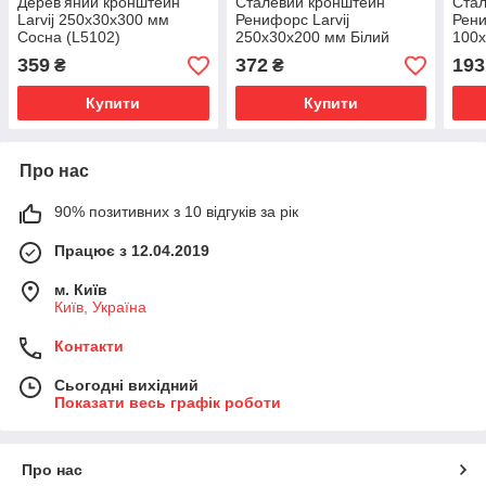
Дерев'яний кронштейн
Сталевий кронштейн
Стал
Larvij 250x30x300 мм
Ренифорс Larvij
Рени
Сосна (L5102)
250x30x200 мм Білий
100
(L7503WH)
(L7
359
372
193
₴
₴
Купити
Купити
Про нас
90% позитивних з 10 відгуків за рік
Працює з 12.04.2019
м. Київ
Київ, Україна
Контакти
Сьогодні вихідний
Показати весь графік роботи
Про нас