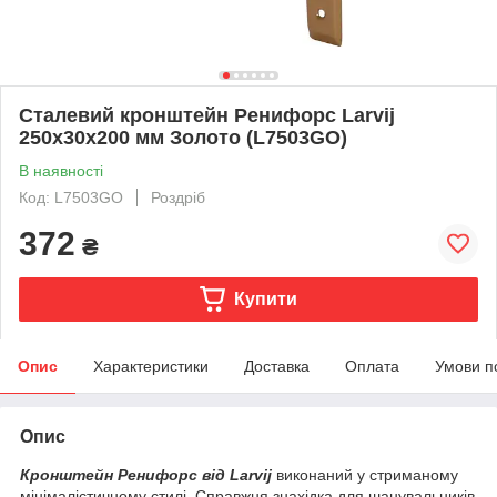
Сталевий кронштейн Ренифорс Larvij
250x30x200 мм Золото (L7503GO)
В наявності
Код: L7503GO
Роздріб
372
₴
Купити
Опис
Характеристики
Доставка
Оплата
Умови п
Опис
Кронштейн Ренифорс від Larvij
виконаний у стриманому
мінімалістичному стилі. Справжня знахідка для шанувальників