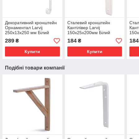
Декоративний кронштейн
Сталевий кронштейн
Стал
Орнаментал Larvij
Кантілівер Larvij
Кант
250х13х250 мм Білий
150х25х200мм Білий
150
(L7410WH)
(L7497WH)
(L7
289
184
184
₴
₴
Купити
Купити
Подібні товари компанії