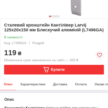
Сталевий кронштейн Кантілівер Larvij
125x20x150 мм Блискучий алюміній (L7496GA)
В наявності
Код: L7496GA
Роздріб
119
₴
Мінімальна сума замовлення на сайті — 300 ₴
Купити
Опис
Характеристики
Доставка
Оплата
Умови п
Опис
Кронштейн Кантілівер
відмінно підійде для складських і