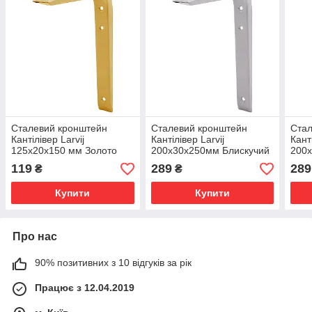
Сталевий кронштейн
Сталевий кронштейн
Стал
Кантілівер Larvij
Кантілівер Larvij
Кант
125x20x150 мм Золото
200х30х250мм Блискучий
200
(L7496GO)
алюміній (L7498GA)
(L7
119
289
289
₴
₴
Купити
Купити
Про нас
90% позитивних з 10 відгуків за рік
Працює з 12.04.2019