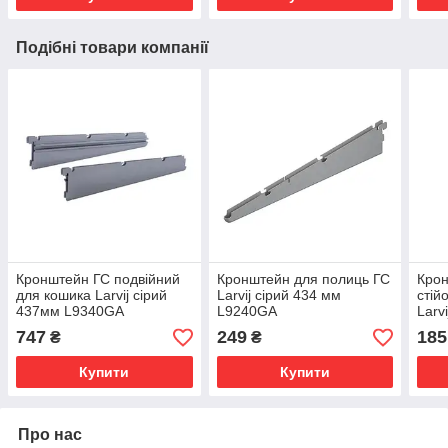
Подібні товари компанії
Кронштейн ГС подвійний
Кронштейн для полиць ГС
Крон
для кошика Larvij сірий
Larvij сірий 434 мм
стій
437мм L9340GA
L9240GA
Larv
(L9
747
249
185
₴
₴
Купити
Купити
Про нас