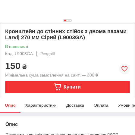
Кронштейн до стінних стійок з двома пазами
Larvij 270 мм Сірий (L9003GA)
В наявності
Код: L9003GA
Роздріб
150
₴
Мінімальна сума замовлення на сайті — 300 ₴
Купити
Опис
Характеристики
Доставка
Оплата
Умови п
Опис
Підходить для кріплення скляних полиць і поличок ЛДСП.