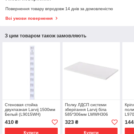
Повернення товару впродовж 14 днів за домовленістю
Всі умови повернення
З цим товаром також замовляють
Стеновая стойка
Полку ЛДСП системи
Кріп
двухпазная Larvij 1500мм
зберігання Larvij біла
поли
Белый (L9015WH)
585*306мм LWWH306
L97
410
323
144
₴
₴
Купити
Купити